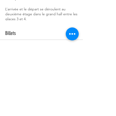
L’arrivée et le départ se déroulent au
deuxième étage dans le grand hall entre les
glaces 3 et 4.
Frédérique Chapdelaine, 514-953-7495,
Billets
camp.patin.cpab@gmail.com
Vente expirée
Type de billet
Inscription du 25 au 28 juin 2
Prix
150,00 $